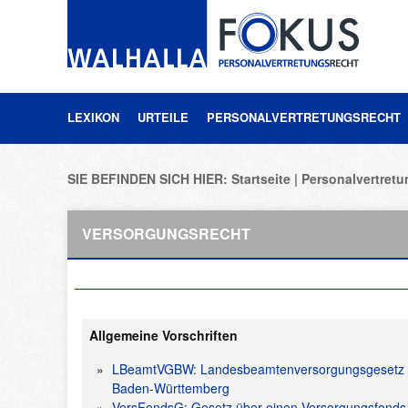
LEXIKON
URTEILE
PERSONALVERTRETUNGSRECHT
SIE BEFINDEN SICH HIER:
Startseite
Personalvertret
VERSORGUNGSRECHT
Allgemeine Vorschriften
LBeamtVGBW: Landesbeamtenversorgungsgesetz
Baden-Württemberg
VersFondsG: Gesetz über einen Versorgungsfonds